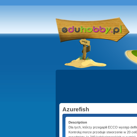
Azurefish
Description
Dla tych, którzy przegapili ECCO występ delfi
Kontroluj morze przoduje stworzenie w 20 cel