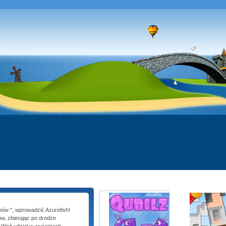
nów ", wprowadzić Azurefish!
ów, zbierając po drodze