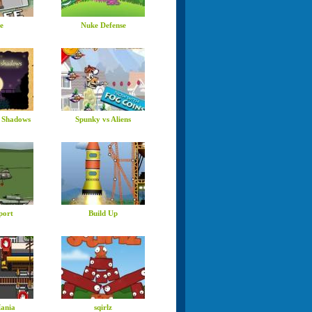
e
Nuke Defense
 Shadows
Spunky vs Aliens
port
Build Up
Mania
sqirlz