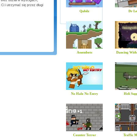
. Weź udział w wyścigach,
Ci i utrzymać się przez długi
Qubilz
Dr Le
Assembots
Dancing With
No Halo No Entry
Heli Sup
Counter Terror
Traffic 