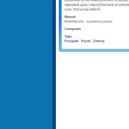
przedmioty (o 240 kolekcjonerskich w sumie)
odpowiedź quizy i więcej.Dekoracje przyniesie 
czas. Wstrzymaj oddech!
Manual
Kontroluj ryby - za pomocą myszy
Categories
Tags
Przygoda
Puzzle
Zwierzę