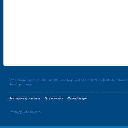
Aby zabawa stała się nauką, a nauka zabawą. Graj za darmo w gry flash.Darmowe g
Gry do pobrania.
Gry najwyżej oceniane
Gry nowości
Wszystkie gry
Produkcja:
consaltex.pl