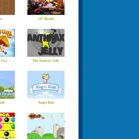
ze
247 Bombs
 Fox
The Anthrax Jelly
alls
Angel Run