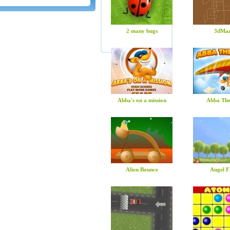
2 many bugs
3dMa
Abba's on a mission
Abba The
Alien Bounce
Angel F