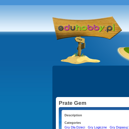
Prate Gem
Description
Categories
Gry Dla Dzieci
Gry Logiczne
Gry Dopasuj 