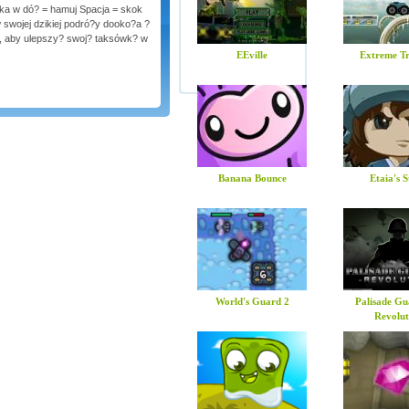
?ka w dó? = hamuj Spacja = skok
 swojej dzikiej podró?y dooko?a ?
?, aby ulepszy? swoj? taksówk? w
EEville
Extreme Tr
Banana Bounce
Etaia's 
World's Guard 2
Palisade Gu
Revolut