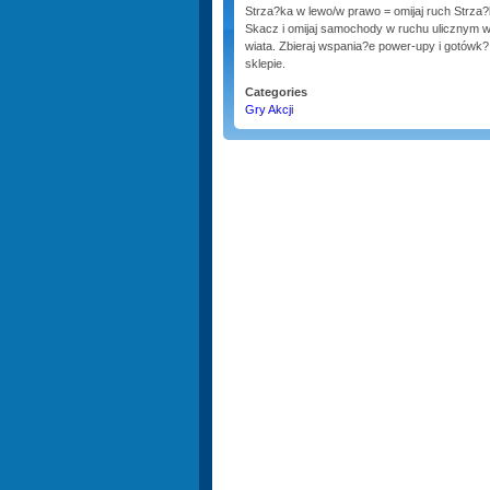
Strza?ka w lewo/w prawo = omijaj ruch Strza
Skacz i omijaj samochody w ruchu ulicznym w
wiata. Zbieraj wspania?e power-upy i gotówk
sklepie.
Categories
Gry Akcji