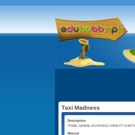
Taxi Madness
Description
Omijaj, zgniataj, przeskakuj i oddaj si? szale
Manual