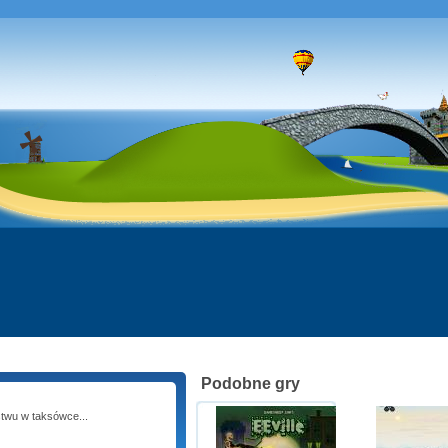
Podobne gry
?stwu w taksówce...