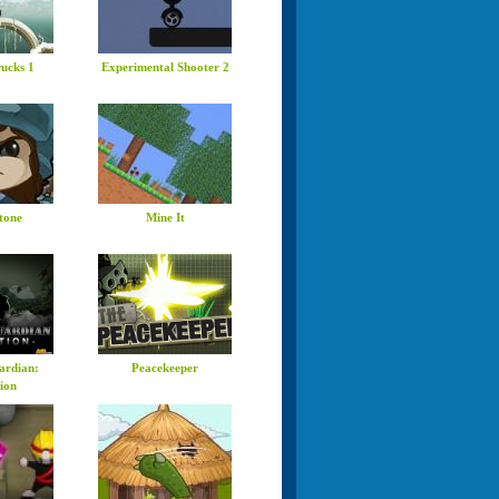
ucks 1
Experimental Shooter 2
Stone
Mine It
ardian:
Peacekeeper
ion