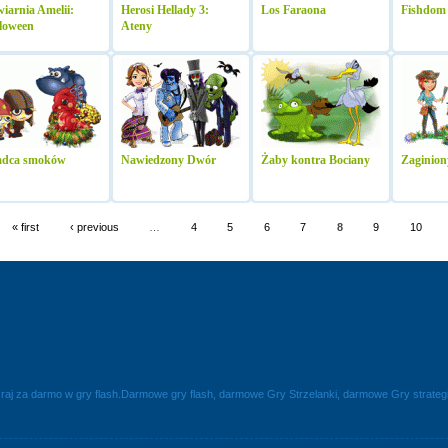
iarnia Amelii:
Herosi Hellady 3:
Los Faraona
Fishdom
loween
Ateny
adca smoków
Nawiedzony Dwór
Żaby kontra Bociany
Zaginion
« first
‹ previous
…
4
5
6
7
8
9
10
raj za darmo w gry flash.Darmowe gry flash, darmowe Gry Strzelanki, darmowe Gry strat