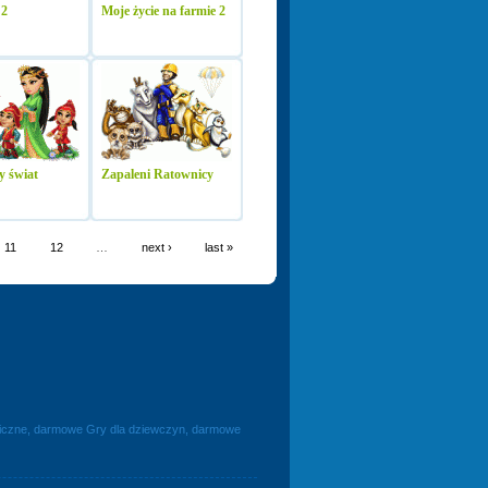
 2
Moje życie na farmie 2
y świat
Zapaleni Ratownicy
11
12
…
next ›
last »
egiczne, darmowe Gry dla dziewczyn, darmowe