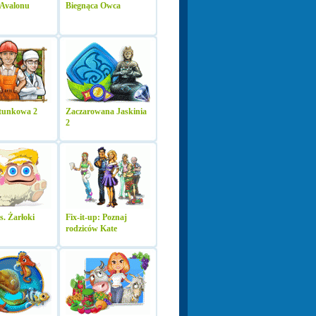
 Avalonu
Biegnąca Owca
atunkowa 2
Zaczarowana Jaskinia
2
s. Żarłoki
Fix-it-up: Poznaj
rodziców Kate