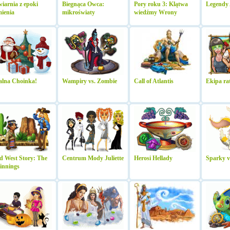
iarnia z epoki
Biegnąca Owca:
Pory roku 3: Klątwa
Legendy
ienia
mikroświaty
wiedźmy Wrony
alna Choinka!
Wampiry vs. Zombie
Call of Atlantis
Ekipa r
d West Story: The
Centrum Mody Juliette
Herosi Hellady
Sparky v
innings