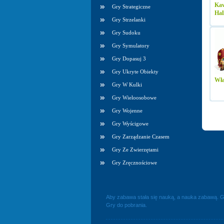
Kaw
Gry Strategiczne
Hal
Gry Strzelanki
Gry Sudoku
Gry Symulatory
Gry Dopasuj 3
Gry Ukryte Obiekty
Wł
Gry W Kulki
Gry Wieloosobowe
Gry Wojenne
Gry Wyścigowe
Gry Zarządzanie Czasem
Gry Ze Zwierzętami
Gry Zręcznościowe
Aby zabawa stała się nauką, a nauka zabawą. G
Gry do pobrania.