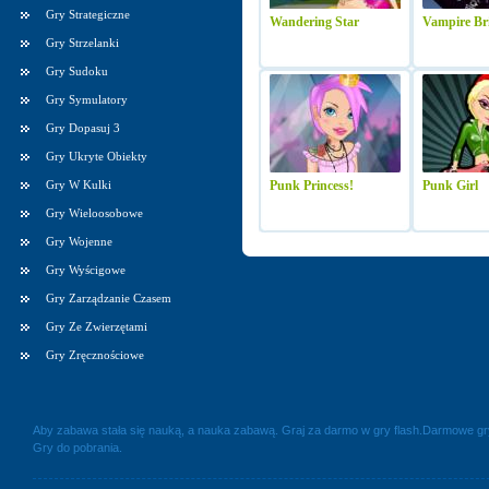
Gry Strategiczne
Wandering Star
Vampire Br
Gry Strzelanki
Gry Sudoku
Gry Symulatory
Gry Dopasuj 3
Gry Ukryte Obiekty
Gry W Kulki
Punk Princess!
Punk Girl
Gry Wieloosobowe
Gry Wojenne
Gry Wyścigowe
Gry Zarządzanie Czasem
Gry Ze Zwierzętami
Gry Zręcznościowe
Aby zabawa stała się nauką, a nauka zabawą. Graj za darmo w gry flash.Darmowe g
Gry do pobrania.