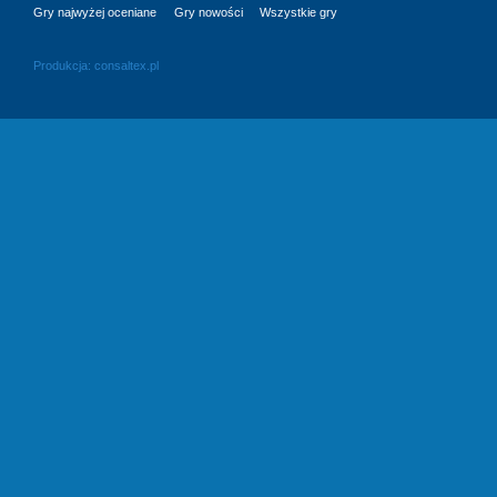
Gry najwyżej oceniane
Gry nowości
Wszystkie gry
Produkcja:
consaltex.pl