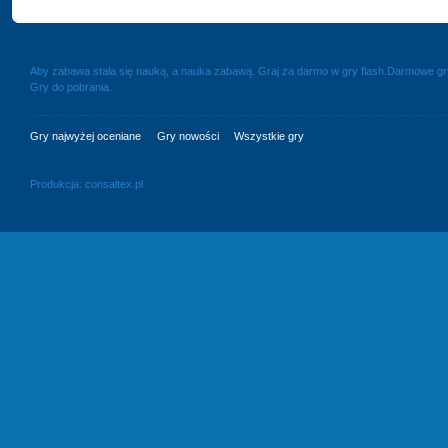
Aby zabawa stała się nauką, a nauka zabawą. Graj za darmo w gry flash.Darmowe g
Gry do pobrania.
Gry najwyżej oceniane
Gry nowości
Wszystkie gry
Produkcja:
consaltex.pl