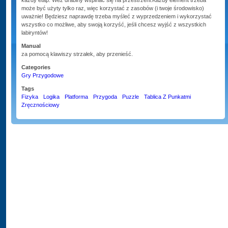
każdy etap. Weź drabiny wspinać się na przestrzeni.Każdy element trzeba
może być użyty tylko raz, więc korzystać z zasobów (i twoje środowisko)
uważnie! Będziesz naprawdę trzeba myśleć z wyprzedzeniem i wykorzystać
wszystko co możliwe, aby swoją korzyść, jeśli chcesz wyjść z wszystkich
labiryntów!
Manual
za pomocą klawiszy strzałek, aby przenieść.
Categories
Gry Przygodowe
Tags
Fizyka
Logika
Platforma
Przygoda
Puzzle
Tablica Z Punkatmi
Zręcznościowy