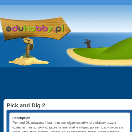
Pick and Dig 2
Description
Pick and Dig powraca, i jest mnóstwo więcej uwagi w tej zwijający puzzle
działania, musisz wybrać przez ściany skalne i kopać po ziemi, aby ukończyć