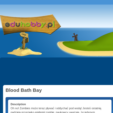
Blood Bath Bay
Description
Oh no! Zombies może teraz pływać i oddychać pod wodą! Jesteś ostatnią
nadzieją przeciwko epidemii zombie, naukowcy uważają, że jedynym