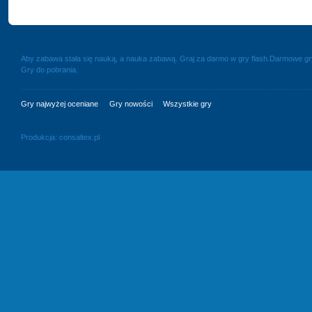
Aby zabawa stała się nauką, a nauka zabawą. Graj za darmo w gry flash.Darmowe g
Gry do pobrania.
Gry najwyżej oceniane
Gry nowości
Wszystkie gry
Produkcja:
consaltex.pl