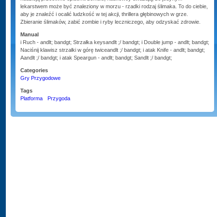
lekarstwem może być znaleziony w morzu - rzadki rodzaj ślimaka. To do ciebie,
aby je znaleźć i ocalić ludzkość w tej akcji, thrillera głębinowych w grze.
Zbieranie ślimaków, zabić zombie i ryby leczniczego, aby odzyskać zdrowie.
Manual
i Ruch - andlt; bandgt; Strzałka keysandlt ;/ bandgt; i Double jump - andlt; bandgt;
Naciśnij klawisz strzałki w górę twiceandlt ;/ bandgt; i atak Knife - andlt; bandgt;
Aandlt ;/ bandgt; i atak Speargun - andlt; bandgt; Sandlt ;/ bandgt;
Categories
Gry Przygodowe
Tags
Platforma
Przygoda